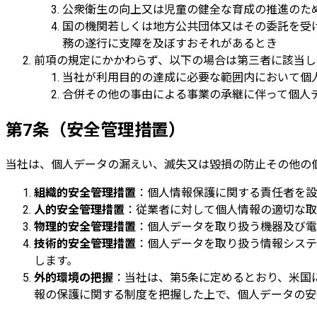
公衆衛生の向上又は児童の健全な育成の推進のた
国の機関若しくは地方公共団体又はその委託を受
務の遂行に支障を及ぼすおそれがあるとき
前項の規定にかかわらず、以下の場合は第三者に該当し
当社が利用目的の達成に必要な範囲内において個
合併その他の事由による事業の承継に伴って個人
第7条（安全管理措置）
当社は、個人データの漏えい、滅失又は毀損の防止その他の
組織的安全管理措置
：個人情報保護に関する責任者を設
人的安全管理措置
：従業者に対して個人情報の適切な取
物理的安全管理措置
：個人データを取り扱う機器及び電
技術的安全管理措置
：個人データを取り扱う情報システ
します。
外的環境の把握
：当社は、第5条に定めるとおり、米国
報の保護に関する制度を把握した上で、個人データの安